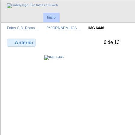
Inicio
Fotos C.D. Roma…
2ª JORNADA LIGA…
IMG 6446
6 de 13
Anterior